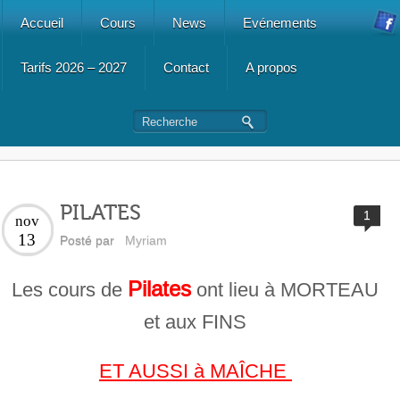
Accueil
Cours
News
Evénements
Tarifs 2026 – 2027
Contact
A propos
PILATES
1
nov
13
Posté par
Myriam
Pilates
Les cours de
ont lieu à MORTEAU
et aux FINS
ET AUSSI à MAÎCHE